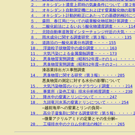
２．　オキシダント濃度上昇時の気象条件について（第２報
３．　オキシダント自動測定機におよぼす窒素酸化物の影響
４．　オキシダント計動的較正にあたっての基礎的検討につ
５．　森田、春江局についての硫黄酸化物拡散計算調査・・
６．　二酸化鉛法によるいおう酸化物濃度調査・・・・11
７．　北陸自動車道敦賀インターチェンジ付近の大気・・・
８．　雨水成分に関する調査研究（第３報）・・・・135
９．　道路沿の一酸化炭素分布調査・・・・155
10．　浮遊粒子状物質中の成分調査・・・・163
11．　大気汚染による金属腐蝕調査・・・・173
12．　悪臭物質実態調査（昭和52年度―その１―）・・・・
13．　悪臭物質実態調査（昭和52年度―その２―）・・・・
　　　　漆器業排出ガス事態調査

14．　悪臭物質に関する研究（第３報）・・・・205
　　　　悪臭物質の測定に対する水分の影響について

15．　大気汚染物質のバックグラウンド調査・・・・214
16．　事業所（染色工場）排水分析精度調査・・・・230
17．　降水中の窒素とリンについて・・・・247
18．　九頭竜川水系の窒素とリンについて・・・・254
　　　　―越前海岸への窒素とリンの負荷―

19．　高分子凝集剤に関する調査研究（第５報）・・・・2
　　　　―微量アクリルアミドの定量とその生分解―

20．　工場排水中のクロム分析法の検討・・・・265