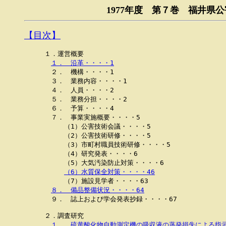
1977年度 第７巻 福井県
【目次】
１．運営概要

１．　沿革・・・・1
　２．　機構・・・・1

　３．　業務内容・・・・1

　４．　人員・・・・2

　５．　業務分担・・・・2

　６．　予算・・・・4

　７．　事業実施概要・・・・5

　　　（1）公害技術会議・・・・5

　　　（2）公害技術研修・・・・5

　　　（3）市町村職員技術研修・・・・5

　　　（4）研究発表・・・・6

　　　（5）大気汚染防止対策・・・・6

（6）水質保全対策・・・・46
　　　（7）施設見学者・・・・63

８．　備品整備状況・・・・64
　９．　誌上および学会発表抄録・・・・67

２．調査研究

１．　硫黄酸化物自動測定機の吸収液の蒸発損失による指示