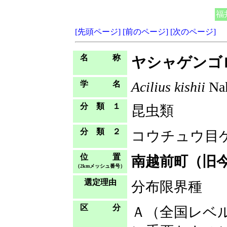
福
[先頭ページ]
[前のページ]
[次のページ]
名 称
ヤシャゲンゴ
Acilius kishii
Na
学 名
分 類 １
昆虫類
分 類 ２
コウチュウ目
位 置
南越前町（旧
（2kmメッシュ番号）
選定理由
分布限界種
区 分
Ａ（全国レベ