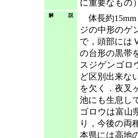
に重要なもの
解 説
体長約15mm
ジの中形のゲ
で，頭部にはＶ
の台形の黒帯
スジゲンゴロ
ど区別出来な
を欠く．夜叉
池にも生息し
ゴロウは富山
り，今後の両
本県には高地